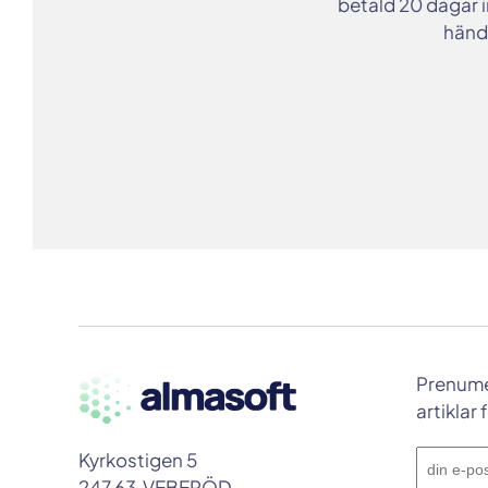
betald 20 dagar i
hände
Prenume
artiklar 
Kyrkostigen 5
247 63 VEBERÖD