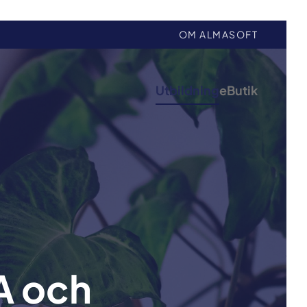
OM ALMASOFT
Utbildning
eButik
A och