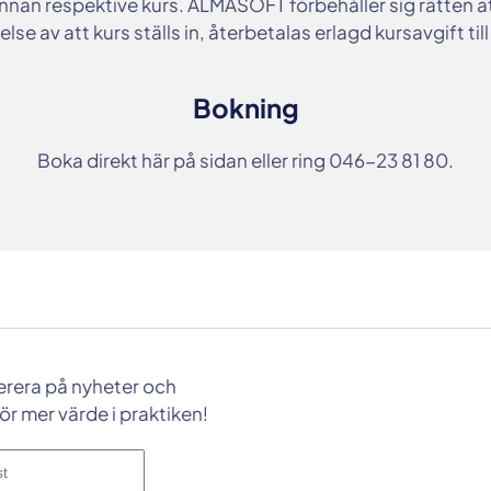
nnan respektive kurs. ALMASOFT förbehåller sig rätten att s
lse av att kurs ställs in, återbetalas erlagd kursavgift till 
Bokning
Boka direkt här på sidan
eller ring 046-23 81 80.
rera på nyheter och
för mer värde i praktiken!