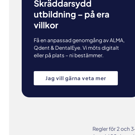
Skräddarsydd
utbildning – på era
villkor
Få en anpassad genomgång av ALMA,
Qdent & DentalEye. Vi möts digitalt
eller på plats – ni bestämmer.
Jag vill gärna veta mer
Regler för 2 och 