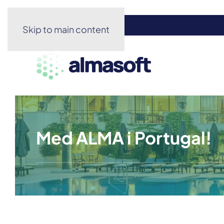
<-
Tillbaka till Almasoft.se
Skip to main content
Med ALMA i Portugal
!