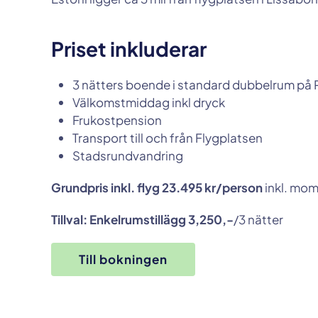
Priset inkluderar
3 nätters boende i standard dubbelrum på P
Välkomstmiddag inkl dryck
Frukostpension
Transport till och från Flygplatsen
Stadsrundvandring
Grundpris inkl. flyg 23.495 kr/person
inkl. mo
Tillval: Enkelrumstillägg 3,250,-
/3 nätter
Till bokningen