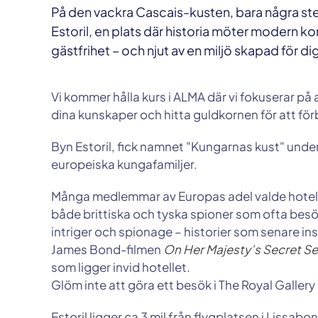
På den vackra Cascais-kusten, bara några ste
Estoril, en plats där historia möter modern ko
gästfrihet – och njut av en miljö skapad för di
Vi kommer hålla kurs i ALMA där vi fokuserar på a
dina kunskaper och hitta guldkornen för att för
Byn Estoril, fick namnet "Kungarnas kust" under 
europeiska kungafamiljer.
Många medlemmar av Europas adel valde hotell
både brittiska och tyska spioner som ofta besök
intriger och spionage – historier som senare i
James Bond-filmen
On Her Majesty’s Secret Se
som ligger invid hotellet.
Glöm inte att göra ett besök i The Royal Gallery e
Estoril ligger ca 3 mil från flygplatsen i Lissabon