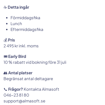
☕
Detta ingår
Förmiddagsfika
Lunch
Eftermiddagsfika
💰
Pris
2 495 kr inkl. moms
🎟️
Early Bird
10 % rabatt vid bokning före 31 juli
👥
Antal platser
Begränsat antal deltagare
📞
Frågor?
Kontakta Almasoft
046-23 81 80
support@almasoft.se